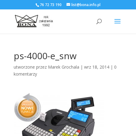
76 72 73 190
list@bona.info.pl
ps-4000-e_snw
utworzone przez
Marek Grochala
|
wrz 18, 2014
|
0
komentarzy