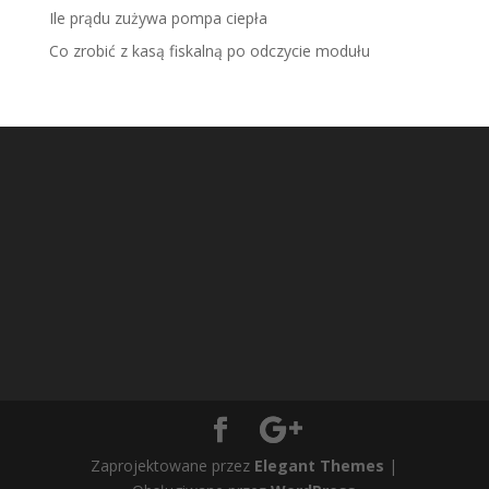
Ile prądu zużywa pompa ciepła
Co zrobić z kasą fiskalną po odczycie modułu
Zaprojektowane przez
Elegant Themes
|