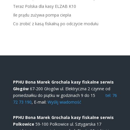
Teraz Polska dla kasy ELZAB K10
Ile prądu zużywa pompa ciepła
Co zrobić z kasą fiskalną po odczycie modułu
PPHU Bona Marek Grochala kasy fiskalne serwis
Głogów
67-200 Głogów ul. Elektryczna 2 czynne od
poniedziałku do piątku w godzinach 9 do 15
tel: 76
72 73 190
, E-mail:
Wyślij wiadomość
PPHU Bona Marek Grochala kasy fiskalne serwis
Polkowice
59-100 Polkowice ul. Sztygarska 17