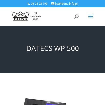
76 72 73 190
list@bona.info.pl
DATECS WP 500