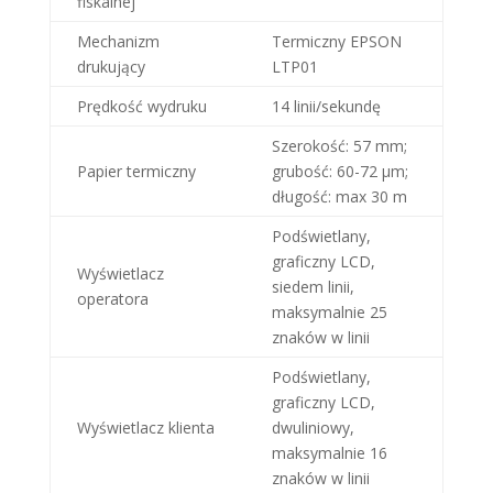
fiskalnej
Mechanizm
Termiczny EPSON
drukujący
LTP01
Prędkość wydruku
14 linii/sekundę
Szerokość: 57 mm;
Papier termiczny
grubość: 60-72 μm;
długość: max 30 m
Podświetlany,
graficzny LCD,
Wyświetlacz
siedem linii,
operatora
maksymalnie 25
znaków w linii
Podświetlany,
graficzny LCD,
Wyświetlacz klienta
dwuliniowy,
maksymalnie 16
znaków w linii