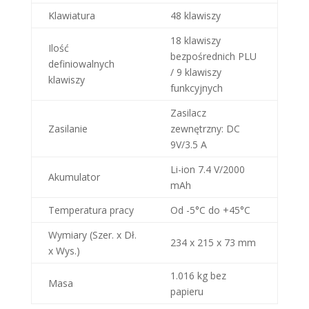
Klawiatura
48 klawiszy
18 klawiszy
Ilość
bezpośrednich PLU
definiowalnych
/ 9 klawiszy
klawiszy
funkcyjnych
Zasilacz
Zasilanie
zewnętrzny: DC
9V/3.5 A
Li-ion 7.4 V/2000
Akumulator
mAh
Temperatura pracy
Od -5°C do +45°C
Wymiary (Szer. x Dł.
234 x 215 x 73 mm
x Wys.)
1.016 kg bez
Masa
papieru