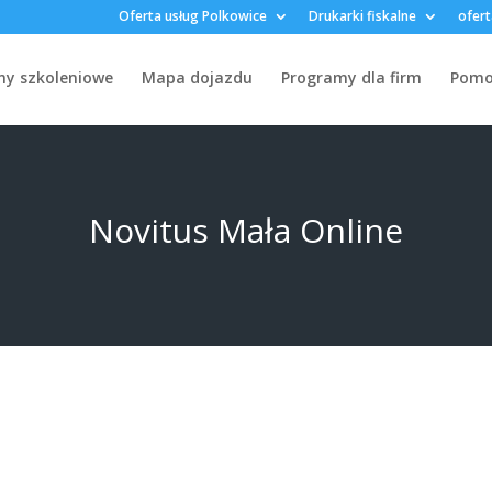
Oferta usług Polkowice
Drukarki fiskalne
ofert
my szkoleniowe
Mapa dojazdu
Programy dla firm
Pomoc
Novitus Mała Online