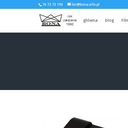
76 72 73 190
list@bona.info.pl
główna
blog
Fil