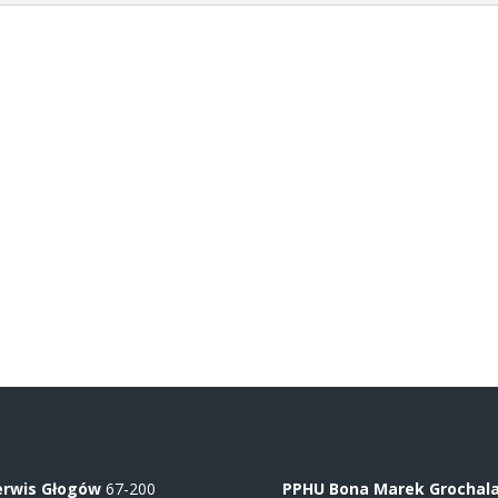
erwis Głogów
67-200
PPHU Bona Marek Grochala 