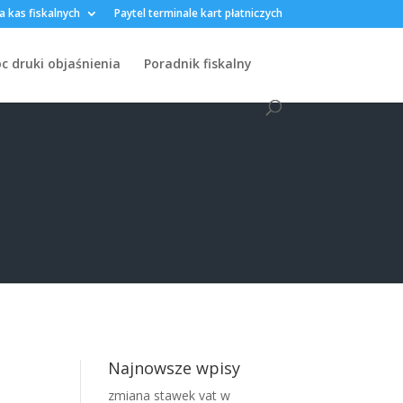
a kas fiskalnych
Paytel terminale kart płatniczych
 druki objaśnienia
Poradnik fiskalny
Najnowsze wpisy
zmiana stawek vat w