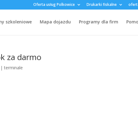
Oferta usług Polkowice
Drukarki fiskalne
ofert
my szkoleniowe
Mapa dojazdu
Programy dla firm
Pomoc
rok za darmo
|
terminale