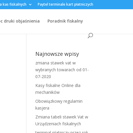
a kas fiskalnych
Paytel terminale kart płatniczych
 druki objaśnienia
Poradnik fiskalny
Najnowsze wpisy
zmiana stawek vat w
wybranych towarach od 01-
07-2020
Kasy fiskalne Online dla
mechaników
Obowiązkowy regulamin
kasjera
Zmiana tabeli stawek Vat w
Urządzeniach fiskalnych
terminal płatniczy przez rok