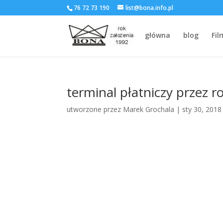
76 72 73 190
list@bona.info.pl
główna
blog
Fil
terminal płatniczy przez 
utworzone przez
Marek Grochala
|
sty 30, 2018