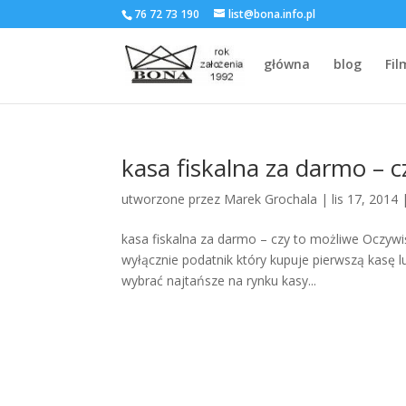
76 72 73 190
list@bona.info.pl
główna
blog
Fil
kasa fiskalna za darmo – c
utworzone przez
Marek Grochala
|
lis 17, 2014
kasa fiskalna za darmo – czy to możliwe Oczywiś
wyłącznie podatnik który kupuje pierwszą kasę 
wybrać najtańsze na rynku kasy...