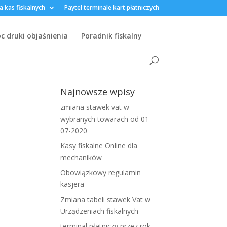
a kas fiskalnych
Paytel terminale kart płatniczych
 druki objaśnienia
Poradnik fiskalny
Najnowsze wpisy
zmiana stawek vat w
wybranych towarach od 01-
07-2020
Kasy fiskalne Online dla
mechaników
Obowiązkowy regulamin
kasjera
Zmiana tabeli stawek Vat w
Urządzeniach fiskalnych
terminal płatniczy przez rok