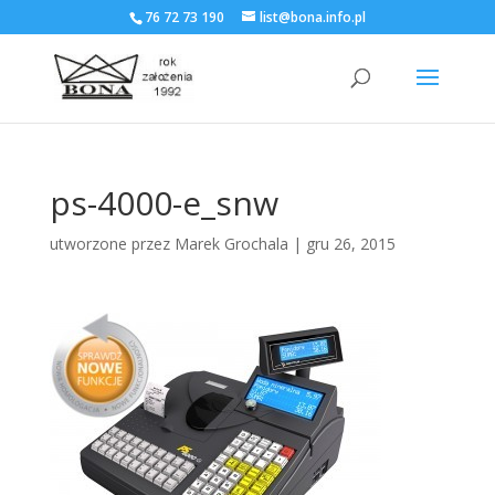
76 72 73 190
list@bona.info.pl
ps-4000-e_snw
utworzone przez
Marek Grochala
|
gru 26, 2015