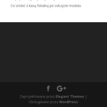
Co zrobić z kasą fiskalną po odczycie modułu
Zaprojektowane przez
Elegant Themes
|
Obsługiwane przez
WordPress