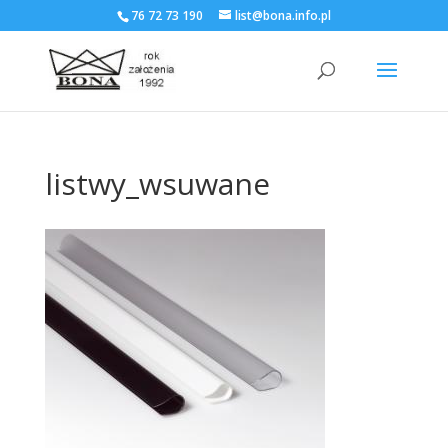
76 72 73 190
list@bona.info.pl
listwy_wsuwane