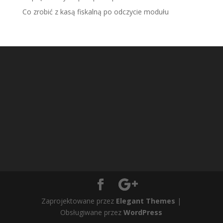
Co zrobić z kasą fiskalną po odczycie modułu
Zaprojektowane przez
Elegant Themes
|
Obsługiwane przez
WordPress