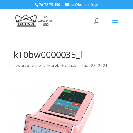
76 72 73 190
list@bona.info.pl
k10bw0000035_l
utworzone przez
Marek Grochala
|
maj 23, 2021