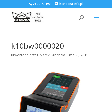
76 72 73 190
list@bona.info.pl
k10bw0000020
utworzone przez
Marek Grochala
|
maj 6, 2019