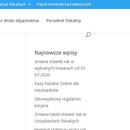
a kas fiskalnych
Paytel terminale kart płatniczych
 druki objaśnienia
Poradnik fiskalny
Najnowsze wpisy
zmiana stawek vat w
wybranych towarach od 01-
07-2020
Kasy fiskalne Online dla
mechaników
Obowiązkowy regulamin
kasjera
Zmiana tabeli stawek Vat w
Urządzeniach fiskalnych
terminal płatniczy przez rok