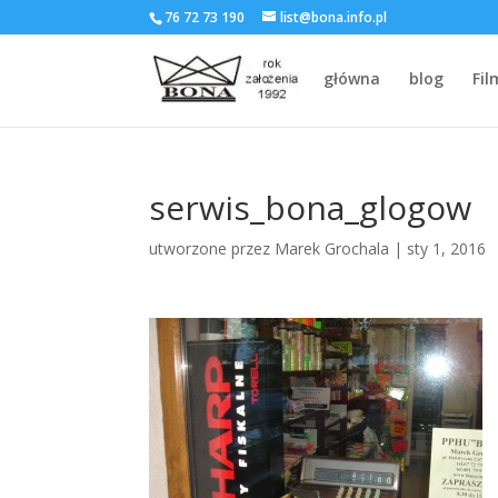
76 72 73 190
list@bona.info.pl
główna
blog
Fil
serwis_bona_glogow
utworzone przez
Marek Grochala
|
sty 1, 2016