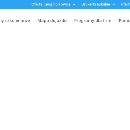
Oferta usług Polkowice
Drukarki fiskalne
ofert
my szkoleniowe
Mapa dojazdu
Programy dla firm
Pomoc