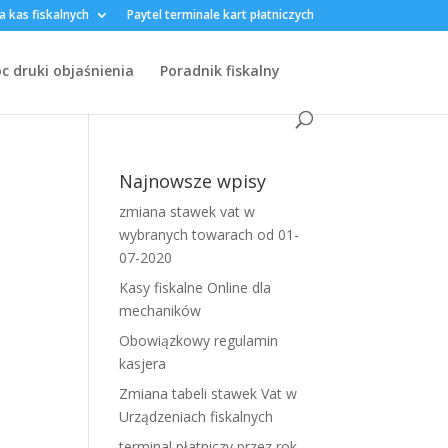
a kas fiskalnych
Paytel terminale kart płatniczych
 druki objaśnienia
Poradnik fiskalny
Najnowsze wpisy
zmiana stawek vat w
wybranych towarach od 01-
07-2020
Kasy fiskalne Online dla
mechaników
Obowiązkowy regulamin
kasjera
Zmiana tabeli stawek Vat w
Urządzeniach fiskalnych
terminal płatniczy przez rok