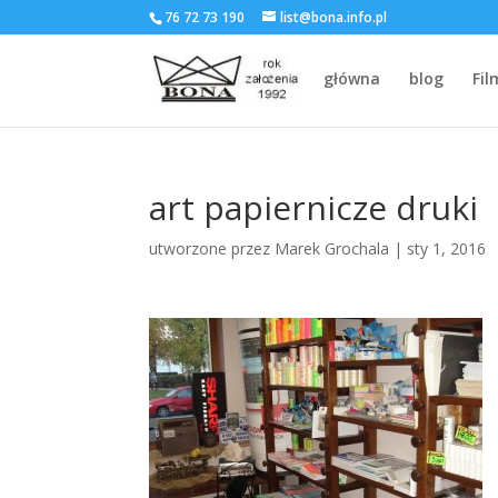
76 72 73 190
list@bona.info.pl
główna
blog
Fil
art papiernicze druki
utworzone przez
Marek Grochala
|
sty 1, 2016