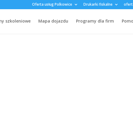
Oferta usług Polkowice
Drukarki fiskalne
ofert
my szkoleniowe
Mapa dojazdu
Programy dla firm
Pomoc