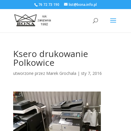
76 72 73 190
list@bona.info.pl
Ksero drukowanie
Polkowice
utworzone przez
Marek Grochala
|
sty 7, 2016