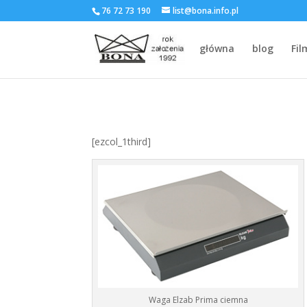
76 72 73 190
list@bona.info.pl
główna
blog
Fil
[ezcol_1third]
Waga Elzab Prima ciemna