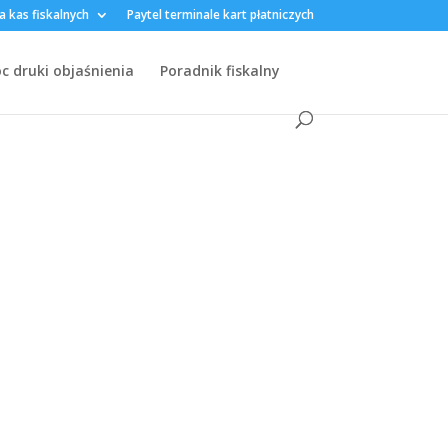
a kas fiskalnych
Paytel terminale kart płatniczych
 druki objaśnienia
Poradnik fiskalny