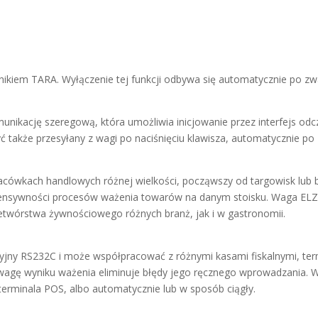
źnikiem TARA. Wyłączenie tej funkcji odbywa się automatycznie po zw
ikację szeregową, która umożliwia inicjowanie przez interfejs od
także przesyłany z wagi po naciśnięciu klawisza, automatycznie po 
ówkach handlowych różnej wielkości, począwszy od targowisk lub b
intensywności procesów ważenia towarów na danym stoisku. Waga E
zetwórstwa żywnościowego różnych branż, jak i w gastronomii.
yjny RS232C i może współpracować z różnymi kasami fiskalnymi, ter
 wagę wyniku ważenia eliminuje błędy jego ręcznego wprowadzania. 
 terminala POS, albo automatycznie lub w sposób ciągły.