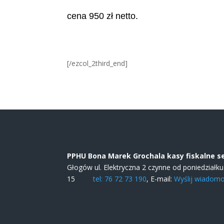
cena 950 zł netto.
[/ezcol_2third_end]
PPHU Bona Marek Grochala kasy fiskalne s
Głogów ul. Elektryczna 2 czynne od poniedziałk
15
tel: 76 72 73 190
, E-mail:
Wyślij wiadom