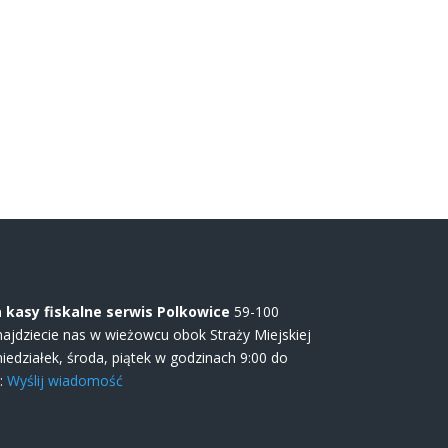
kasy fiskalne serwis Polkowice
59-100
najdziecie nas w wieżowcu obok Straży Miejskiej
edziałek, środa, piątek w godzinach 9:00 do
l:
Wyślij wiadomość