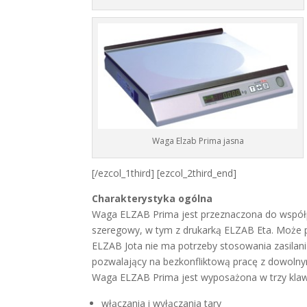
Waga Elzab Prima jasna
[/ezcol_1third] [ezcol_2third_end]
Charakterystyka ogólna
Waga ELZAB Prima jest przeznaczona do współpr
szeregowy, w tym z drukarką ELZAB Eta. Może p
ELZAB Jota nie ma potrzeby stosowania zasila
pozwalający na bezkonfliktową pracę z dowoln
Waga ELZAB Prima jest wyposażona w trzy klaw
włączania i wyłączania tary