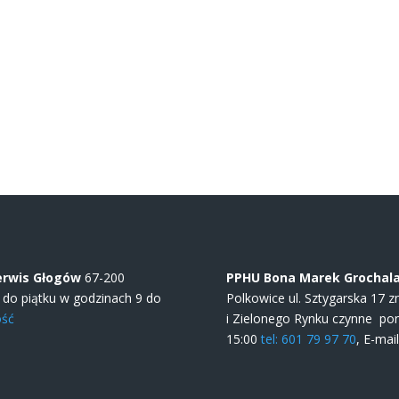
erwis Głogów
67-200
PPHU Bona Marek Grochala 
u do piątku w godzinach 9 do
Polkowice ul. Sztygarska 17 z
ość
i Zielonego Rynku czynne poni
15:00
tel: 601 79 97 70
, E-mai