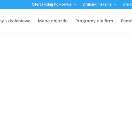
Oferta usług Polkowice
Drukarki fiskalne
ofert
my szkoleniowe
Mapa dojazdu
Programy dla firm
Pomoc