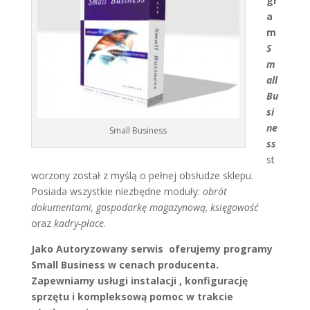
gr
a
m
S
m
all
Bu
si
ne
Small Business
ss
st
worzony został z myślą o pełnej obsłudze sklepu.
Posiada wszystkie niezbędne moduły:
obrót
dokumentami, gospodarkę magazynową, księgowość
oraz
kadry-płace
.
Jako Autoryzowany serwis oferujemy programy
Small Business w cenach producenta.
Zapewniamy usługi instalacji , konfigurację
sprzętu i kompleksową pomoc w trakcie